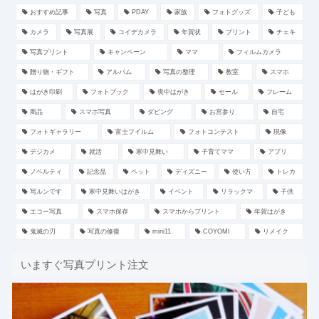
おすすめ記事
写真
PDAY
家族
フォトグッズ
子ども
カメラ
写真展
コイデカメラ
年賀状
プリント
チェキ
写真プリント
キャンペーン
ママ
フィルムカメラ
贈り物・ギフト
アルバム
写真の整理
教室
スマホ
はがき印刷
フォトブック
喪中はがき
セール
フレーム
商品
スマホ写真
ダビング
お宮参り
自宅
フォトギャラリー
富士フイルム
フォトコンテスト
現像
デジカメ
就活
寒中見舞い
子育てママ
アプリ
ノベルティ
記念品
ペット
ディズニー
使い方
トレカ
写ルンです
寒中見舞いはがき
イベント
リラックマ
子供
エコー写真
スマホ保存
スマホからプリント
年賀はがき
鬼滅の刃
写真の修復
mini11
COYOMI
リメイク
いますぐ写真プリント注文