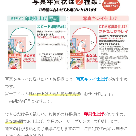
写真をキレイに送りたい！お客様には、
写真キレイ仕上げ
がおすすめ
です。
富士フイルム
純正仕上げの高品質な年賀状
にお仕上げします。
（納期が約7日となります）
できるだけ早く欲しい、お急ぎのお客様は、
印刷仕上げ
がおすすめ。
最短1時間
でお仕上げ。専用のレーザープリンターで印刷します。
通常のはがき紙と同じ紙厚になりますので、ご自宅での宛名印刷等に
も適したお仕上げです。