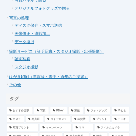
写真パネルで贈る
オリジナルフォトグッズで贈る
写真の整理
ディスク保存・スマホ送信
画像修正・遺影加工
データ復旧
撮影サービス（証明写真・スタジオ撮影・出張撮影）
証明写真
スタジオ撮影
はがき印刷（年賀状・喪中・通年のご挨拶）
その他
タグ
おすすめ記事
写真
PDAY
家族
フォトグッズ
子ども
カメラ
写真展
コイデカメラ
年賀状
プリント
チェキ
写真プリント
キャンペーン
ママ
フィルムカメラ