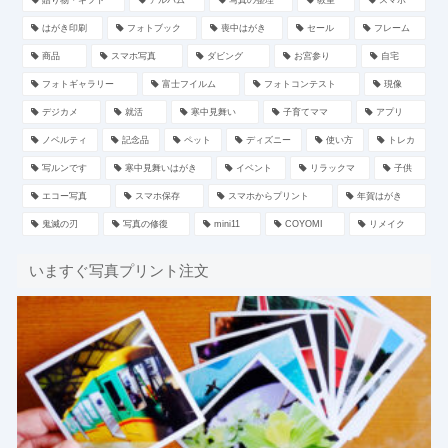
贈り物・ギフト
アルバム
写真の整理
教室
スマホ
はがき印刷
フォトブック
喪中はがき
セール
フレーム
商品
スマホ写真
ダビング
お宮参り
自宅
フォトギャラリー
富士フイルム
フォトコンテスト
現像
デジカメ
就活
寒中見舞い
子育てママ
アプリ
ノベルティ
記念品
ペット
ディズニー
使い方
トレカ
写ルンです
寒中見舞いはがき
イベント
リラックマ
子供
エコー写真
スマホ保存
スマホからプリント
年賀はがき
鬼滅の刃
写真の修復
mini11
COYOMI
リメイク
いますぐ写真プリント注文