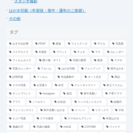
スタジオ撮影
はがき印刷（年賀状・喪中・通年のご挨拶）
その他
タグ
おすすめ記事
PDAY
家族
フォトグッズ
子ども
写真展
コイデカメラ
年賀状
プリント
チェキ
ママ
カレンダー
フィルムカメラ
贈り物・ギフト
写真の整理
教室
スマホ
写真カレンダー
アルバム
はがき印刷
フォトブック
喪中はがき
証明写真
フィルム
作品募集中
ネット注文
商品
スマホ写真
お宮参り
自宅
フォトギャラリー
富士フイルム
ネットプリント
instagram
就活
寒中見舞い
子育てママ
アプリ
ノベルティ
記念品
インスタントカメラ
結婚式
フォトコンテスト
寒中見舞いはがき
イベント
リラックマ
子供
エコー写真
スマホ保存
スマホからプリント
年賀はがき
鬼滅の刃
写真の修復
mini11
COYOMI
リメイク