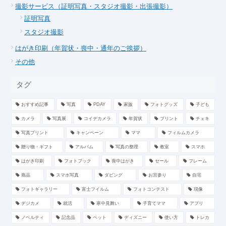
撮影サービス（証明写真・スタジオ撮影・出張撮影）
証明写真
スタジオ撮影
はがき印刷（年賀状・喪中・通年のご挨拶）
その他
タグ
おすすめ記事
写真
PDAY
家族
フォトグッズ
子ども
カメラ
写真展
コイデカメラ
年賀状
プリント
チェキ
写真プリント
キャンペーン
ママ
フィルムカメラ
贈り物・ギフト
アルバム
写真の整理
教室
スマホ
はがき印刷
フォトブック
喪中はがき
セール
フレーム
商品
スマホ写真
ダビング
お宮参り
自宅
フォトギャラリー
富士フイルム
フォトコンテスト
現像
デジカメ
就活
寒中見舞い
子育てママ
アプリ
ノベルティ
記念品
ペット
ディズニー
使い方
トレカ