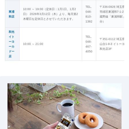
TEL.
〒336-0926 埼玉県
10:00 ～ 19:00（定休日：1月1日、1月2
東浦
048-
市緑区東浦和7-1-2 
日） 2026年3月12日（木）より、毎月第2
和店
810-
蔵野線「東浦和駅」徒
木曜日を定休日とさせていただきます。
1382
分）
和光
イト
TEL.
〒351-0112 埼玉県
ーヨ
048-
10:00 ～ 21:00
山台1-9-3 イトーヨ
ーカ
467-
和光店3F
ドー
4050
店