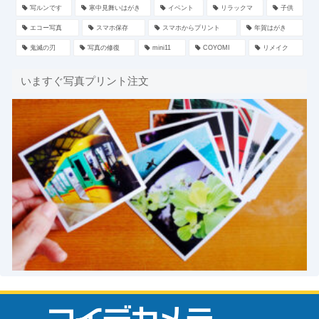
写ルンです
寒中見舞いはがき
イベント
リラックマ
子供
エコー写真
スマホ保存
スマホからプリント
年賀はがき
鬼滅の刃
写真の修復
mini11
COYOMI
リメイク
いますぐ写真プリント注文