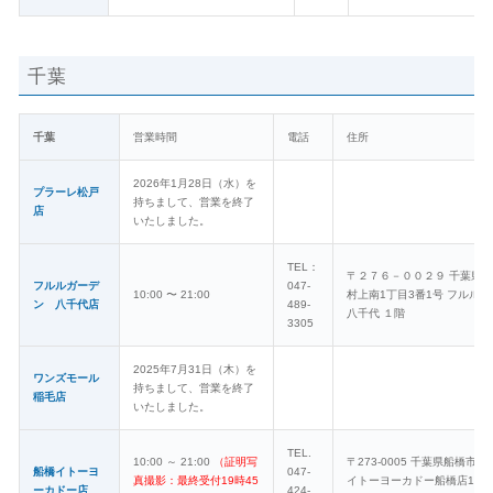
千葉
千葉
営業時間
電話
住所
2026年1月28日（水）を
プラーレ松戸
持ちまして、営業を終了
店
いたしました。
TEL：
〒２７６－００２９ 千葉県
フルルガーデ
047-
10:00 〜 21:00
村上南1丁目3番1号 フルル
ン 八千代店
489-
八千代 １階
3305
2025年7月31日（木）を
ワンズモール
持ちまして、営業を終了
稲毛店
いたしました。
TEL.
10:00 ～ 21:00
（証明写
〒273-0005 千葉県船橋市本町
船橋イトーヨ
047-
真撮影：最終受付19時45
イトーヨーカドー船橋店1F（
ーカドー店
424-