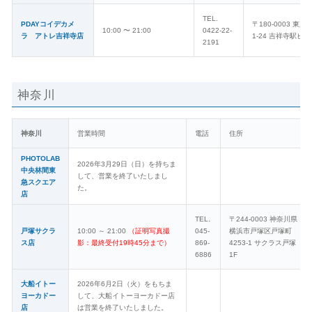
TEL.
PDAYコイデカメ
〒180-0003 東
10:00 〜 21:00
0422-22-
ラ アトレ吉祥寺店
1-24 吉祥寺駅ビ
2191
神奈川
神奈川
営業時間
電話
住所
PHOTOLAB
2026年3月29日（日）を持ちま
中央林間東
して、営業を終了いたしまし
急スクエア
た。
店
TEL.
〒244-0003 神奈川県
戸塚サクラ
10:00 ～ 21:00
（証明写真撮
045-
横浜市戸塚区戸塚町
ス店
影：最終受付19時45分まで）
869-
4253-1 サクラス戸塚
6886
1F
大船イトー
2026年6月2日（火）をもちま
ヨーカドー
して、大船イトーヨーカドー店
店
は営業を終了いたしました。