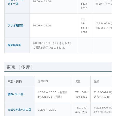
10:00 ～ 21:00
カドー店
5617-
5-30 イトーヨ
6316
TEL.
03-
〒134-0084
アリオ葛西店
10:00 ～ 21:00
5675-
西9-3-3 アリオ
6887
2025年5月31日（土）をもちまし
阿佐谷本店
て営業を終了いたしました。
東京（多摩）
東京（多摩）
営業時間
電話
住所
10:00 ～ 20:30 （金曜日
TEL. 042-
〒182-0026 東京
調布パルコ店
のみ21:00まで営業）
489-5381
調布パルコ5F
TEL. 042-
〒202-8520 東
ひばりが丘パルコ店
10:00 ～ 20:00
425-5206
1-1 ひばりが丘パル