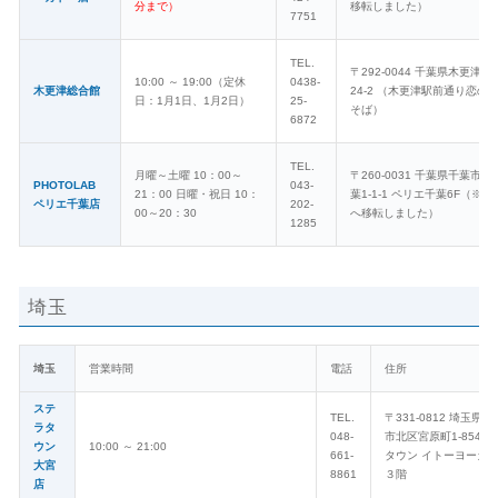
分まで）
移転しました）
7751
TEL.
〒292-0044 千葉県木更津市
10:00 ～ 19:00（定休
0438-
木更津総合館
24-2 （木更津駅前通り恋の
日：1月1日、1月2日）
25-
そば）
6872
TEL.
月曜～土曜 10：00～
〒260-0031 千葉県千葉市
PHOTOLAB
043-
21：00 日曜・祝日 10：
葉1-1-1 ペリエ千葉6F（※1F
ペリエ千葉店
202-
00～20：30
へ移転しました）
1285
埼玉
埼玉
営業時間
電話
住所
ステ
TEL.
〒331-0812 埼玉県
ラタ
048-
市北区宮原町1-854-1
ウン
10:00 ～ 21:00
661-
タウン イトーヨーカ
大宮
8861
３階
店