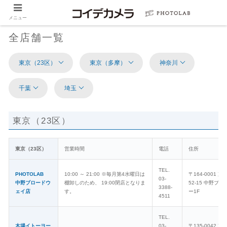
メニュー
全店舗一覧
東京（23区）
東京（多摩）
神奈川
千葉
埼玉
東京（23区）
東京（23区）
営業時間
電話
住所
TEL.
PHOTOLAB
10:00 ～ 21:00 ※毎月第4水曜日は
〒164-0001 
03-
中野ブロードウ
棚卸しのため、 19:00閉店となりま
52-15 中野ブ
3388-
ェイ店
す。
ー1F
4511
TEL.
木場イトーヨー
03-
〒135-0042 