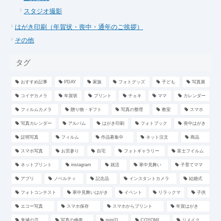
スタジオ撮影
はがき印刷（年賀状・喪中・通年のご挨拶）
その他
タグ
おすすめ記事
PDAY
家族
フォトグッズ
子ども
写真展
コイデカメラ
年賀状
プリント
チェキ
ママ
カレンダー
フィルムカメラ
贈り物・ギフト
写真の整理
教室
スマホ
写真カレンダー
アルバム
はがき印刷
フォトブック
喪中はがき
証明写真
フィルム
作品募集中
ネット注文
商品
スマホ写真
お宮参り
自宅
フォトギャラリー
富士フイルム
ネットプリント
instagram
就活
寒中見舞い
子育てママ
アプリ
ノベルティ
記念品
インスタントカメラ
結婚式
フォトコンテスト
寒中見舞いはがき
イベント
リラックマ
子供
エコー写真
スマホ保存
スマホからプリント
年賀はがき
鬼滅の刃
写真の修復
mini11
COYOMI
リメイク