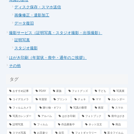
ディスク保存・スマホ送信
画像修正・遺影加工
データ復旧
撮影サービス（証明写真・スタジオ撮影・出張撮影）
証明写真
スタジオ撮影
はがき印刷（年賀状・喪中・通年のご挨拶）
その他
タグ
おすすめ記事
PDAY
家族
フォトグッズ
子ども
写真展
コイデカメラ
年賀状
プリント
チェキ
ママ
カレンダー
フィルムカメラ
贈り物・ギフト
写真の整理
教室
スマホ
写真カレンダー
アルバム
はがき印刷
フォトブック
喪中はがき
証明写真
フィルム
作品募集中
ネット注文
商品
スマホ写真
お宮参り
自宅
フォトギャラリー
富士フイルム