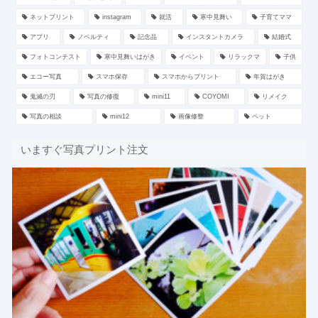
ネットプリント
instagram
就活
寒中見舞い
子育てママ
アプリ
ノベルティ
記念品
インスタントカメラ
結婚式
フォトコンテスト
寒中見舞いはがき
イベント
リラックマ
子供
エコー写真
スマホ保存
スマホからプリント
年賀はがき
鬼滅の刃
写真の修復
mini11
COYOMI
リメイク
写真の相談
mini12
画像修整
ペット
いますぐ写真プリント注文