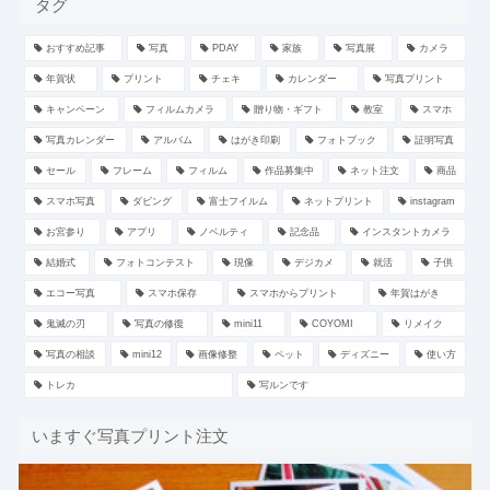
タグ
おすすめ記事
写真
PDAY
家族
写真展
カメラ
年賀状
プリント
チェキ
カレンダー
写真プリント
キャンペーン
フィルムカメラ
贈り物・ギフト
教室
スマホ
写真カレンダー
アルバム
はがき印刷
フォトブック
証明写真
セール
フレーム
フィルム
作品募集中
ネット注文
商品
スマホ写真
ダビング
富士フイルム
ネットプリント
instagram
お宮参り
アプリ
ノベルティ
記念品
インスタントカメラ
結婚式
フォトコンテスト
現像
デジカメ
就活
子供
エコー写真
スマホ保存
スマホからプリント
年賀はがき
鬼滅の刃
写真の修復
mini11
COYOMI
リメイク
写真の相談
mini12
画像修整
ペット
ディズニー
使い方
トレカ
写ルンです
いますぐ写真プリント注文