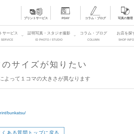
プリントサービス
PDAY
コラム・ブログ
写真の整理
トサービス
証明写真・スタジオ撮影
コラム・ブログ
お店を探
 SERVICE
ID PHOTO / STUDIO
COLUMN
SHOP INFO
マのサイズが知りたい
によって１コマの大きさが異なります
rint/bunkatsu/
よくある質問トップに戻る