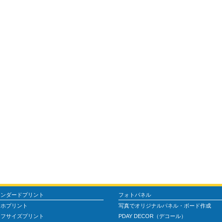
タンダードプリント
フォトパネル
マホプリント
写真でオリジナルパネル・ボード作成
ーフサイズプリント
PDAY DECOR（デコール）