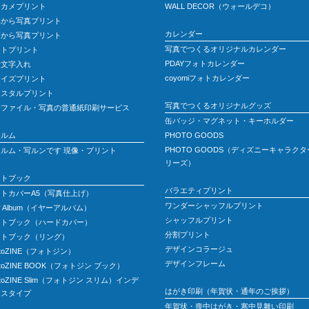
ジカメプリント
WALL DECOR（ウォールデコ）
真から写真プリント
カレンダー
画から写真プリント
写真でつくるオリジナルカレンダー
ットプリント
PDAYフォトカレンダー
念文字入れ
coyomiフォトカレンダー
サイズプリント
リスタルプリント
写真でつくるオリジナルグッズ
Fファイル・写真の普通紙印刷サービス
缶バッジ・マグネット・キーホルダー
ィルム
PHOTO GOODS
PHOTO GOODS（ディズニーキャラクタ
ィルム・写ルンです 現像・プリント
リーズ）
ォトブック
バラエティプリント
トカバーA5（写真仕上げ）
ワンダーシャッフルプリント
ar Album（イヤーアルバム）
シャッフルプリント
ォトブック（ハードカバー）
分割プリント
ォトブック（リング）
デザインコラージュ
otoZINE（フォトジン）
デザインフレーム
otoZINE BOOK（フォトジン ブック）
otoZINE Slim（フォトジン スリム）インデ
はがき印刷（年賀状・通年のご挨拶）
クスタイプ
年賀状・喪中はがき・寒中見舞い印刷