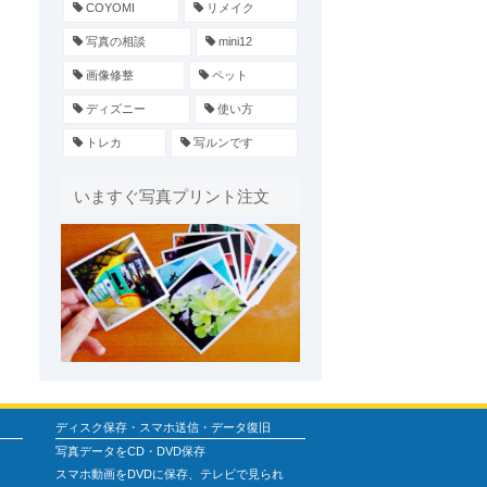
COYOMI
リメイク
写真の相談
mini12
画像修整
ペット
ディズニー
使い方
トレカ
写ルンです
いますぐ写真プリント注文
ディスク保存・スマホ送信・データ復旧
写真データをCD・DVD保存
スマホ動画をDVDに保存、テレビで見られ