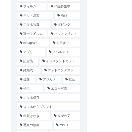
フィルム
作品募集中
ネット注文
商品
スマホ写真
ダビング
富士フイルム
ネットプリント
instagram
お宮参り
アプリ
ノベルティ
記念品
インスタントカメラ
結婚式
フォトコンテスト
現像
デジカメ
就活
子供
エコー写真
スマホ保存
スマホからプリント
年賀はがき
鬼滅の刃
写真の修復
mini11