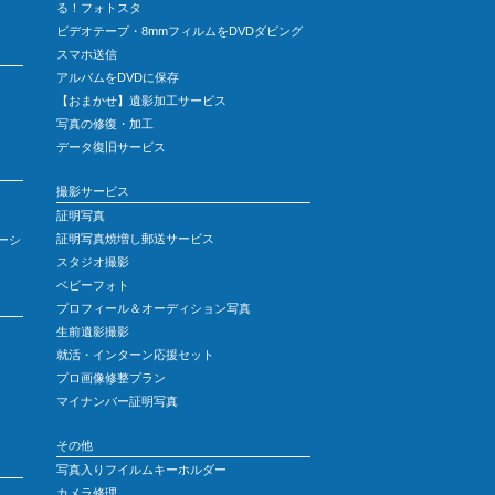
る！フォトスタ
ビデオテープ・8mmフィルムをDVDダビング
スマホ送信
アルバムをDVDに保存
【おまかせ】遺影加工サービス
写真の修復・加工
データ復旧サービス
撮影サービス
証明写真
証明写真焼増し郵送サービス
ーシ
スタジオ撮影
ベビーフォト
プロフィール＆オーディション写真
生前遺影撮影
就活・インターン応援セット
プロ画像修整プラン
マイナンバー証明写真
その他
写真入りフイルムキーホルダー
カメラ修理