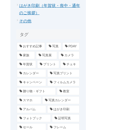
はがき印刷（年賀状・喪中・通年
のご挨拶）
その他
タグ
おすすめ記事
写真
PDAY
家族
写真展
カメラ
年賀状
プリント
チェキ
カレンダー
写真プリント
キャンペーン
フィルムカメラ
贈り物・ギフト
教室
スマホ
写真カレンダー
アルバム
はがき印刷
フォトブック
証明写真
セール
フレーム